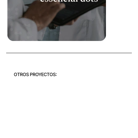
OTROS PROYECTOS: