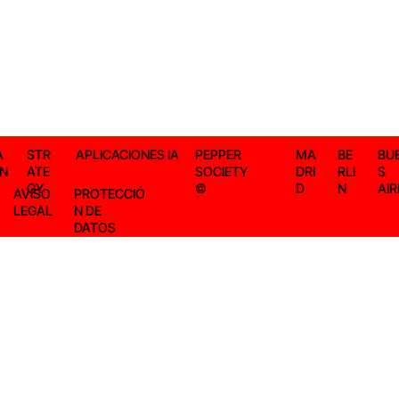
A
STR
APLICACIONES IA
PEPPER
MA
BE
BU
IN
ATE
SOCIETY
DRI
RLI
S
GY
©
D
N
AIR
AVISO
PROTECCIÓ
LEGAL
N DE
DATOS